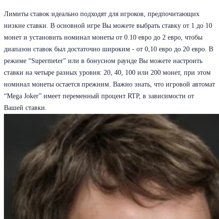
Лимиты ставок идеально подходят для игроков, предпочитающих
низкие ставки. В основной игре Вы можете выбрать ставку от 1 до 10
монет и установить номинал монеты от 0.10 евро до 2 евро, чтобы
диапазон ставок был достаточно широким - от 0,10 евро до 20 евро. В
режиме “Supermeter” или в бонусном раунде Вы можете настроить
ставки на четыре разных уровня: 20, 40, 100 или 200 монет, при этом
номинал монеты остается прежним. Важно знать, что игровой автомат
“Mega Joker” имеет переменный процент RTP, в зависимости от
Вашей ставки.