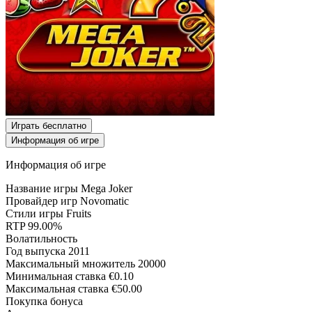
Играть бесплатно
Информация об игре
Информация об игре
Название игры
Mega Joker
Провайдер игр
Novomatic
Стили игры
Fruits
RTP
99.00%
Волатильность
Год выпуска
2011
Максимальный множитель
20000
Минимальная ставка
€0.10
Максимальная ставка
€50.00
Покупка бонуса