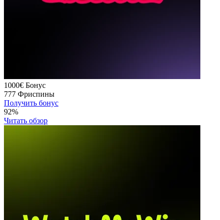
1000€
Бонус
777
Фриспины
Получить бонус
92%
Читать обзор