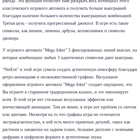
раунда. Эта функция позволит Вам раскрыть весь потенциал этого
классического игрового автомата и получить больше выигрышей
благодаря наличию большего количества выигрышных комбинаций.
Третья цель - получить прогрессивный джекпот. В игре есть такие
символы, как вишни, лимоны, арбузы, колокольчики и символы
джокера.
У игрового автомата “Mega Joker” 5 фиксированных линий выплат, на
которых комбинации любых 3 идентичных символов дают выигрыш.
“NetEnt” в этой игре сумела создать аутентичную атмосферу благодаря
ретро-анимациям и низкокачественной графике. Визуальное
оформление игрового автомата “Megа Joker” создает ощущение, что
Вы играете в старинном традиционном казино, и это импонирует
всем. В этой игре нет стильных визуальных эффектов или
впечатляющей анимации. Тем не менее, в игре нет проблем со светом
или цветами. Несмотря на то что графика игры не отличается
экстравагантностью, в ней есть много приятных деталей, таких как
растения и занавески на заднем плане, большие дисплеи с зелеными
цифрами в цифровом формате и аутентичные звуки.