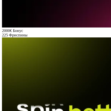
2000€
Бонус
225
Фриспины