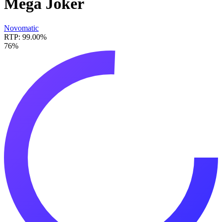
Mega Joker
Novomatic
RTP:
99.00%
76%