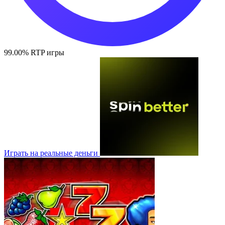
99.00%
RTP игры
Играть на реальные деньги