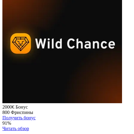
2000€
Бонус
800
Фриспины
Получить бонус
91%
Читать обзор