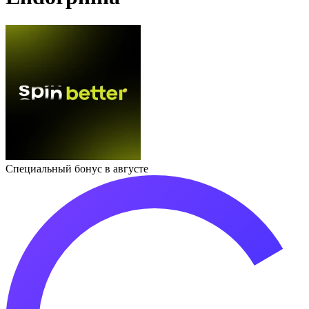
Специальный бонус в августе