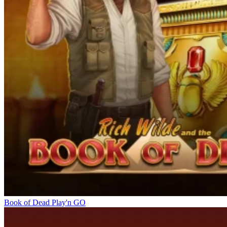
Book of Dead
Play'n GO