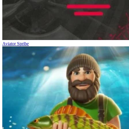
Aviator
Spribe