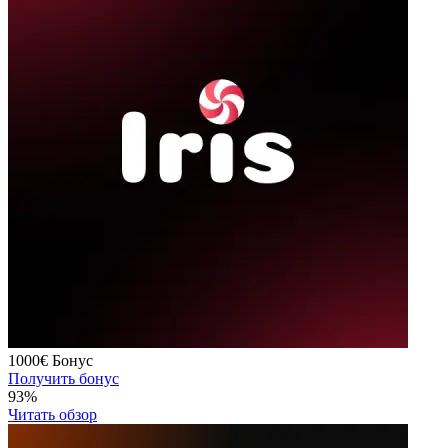
1000€
Бонус
Получить бонус
93%
Читать обзор