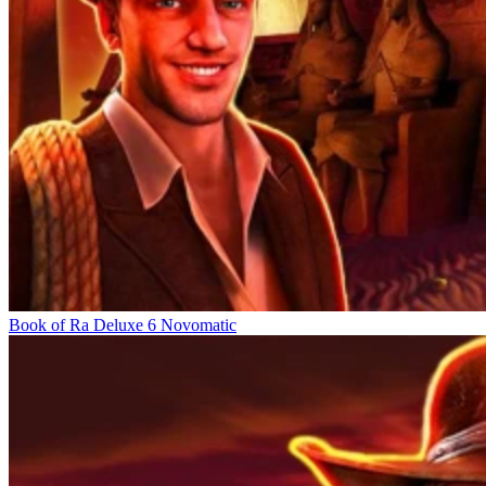
Book of Ra Deluxe 6
Novomatic