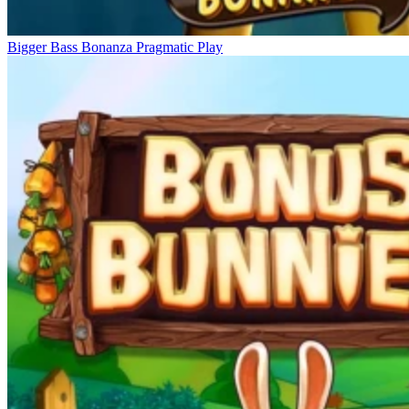
Bigger Bass Bonanza
Pragmatic Play