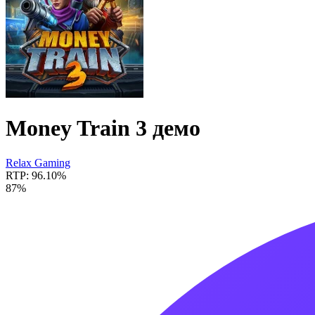
Money Train 3 демо
Relax Gaming
RTP:
96.10%
87%