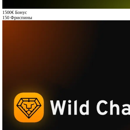
1500€
Бонус
150
Фриспины