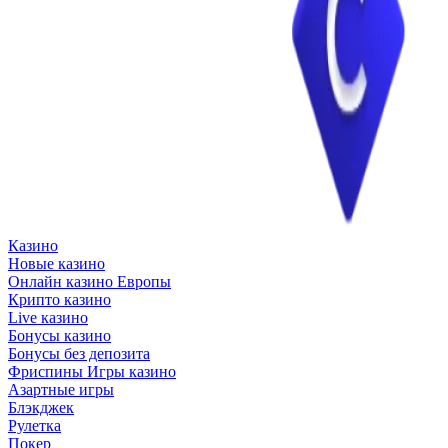
Казино
Новые казино
Онлайн казино Европы
Крипто казино
Live казино
Бонусы казино
Бонусы без депозита
Фриспины
Игры казино
Азартные игры
Блэкджек
Рулетка
Покер