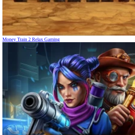
Money Train 2
Relax Gaming