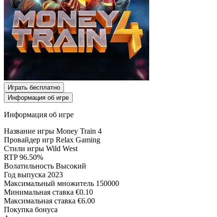
Играть бесплатно
Информация об игре
Информация об игре
Название игры
Money Train 4
Провайдер игр
Relax Gaming
Стили игры
Wild West
RTP
96.50%
Волатильность
Высокий
Год выпуска
2023
Максимальный множитель
150000
Минимальная ставка
€0.10
Максимальная ставка
€6.00
Покупка бонуса