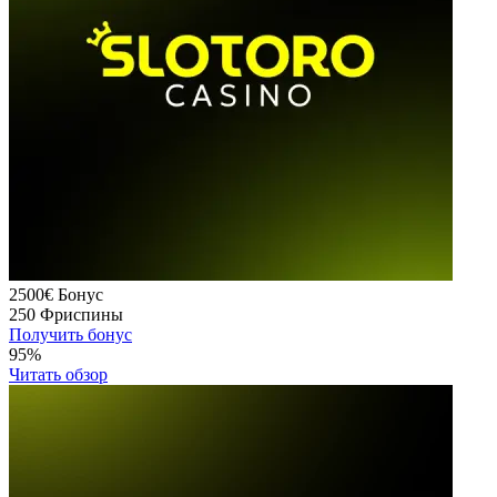
2500€
Бонус
250
Фриспины
Получить бонус
95%
Читать обзор