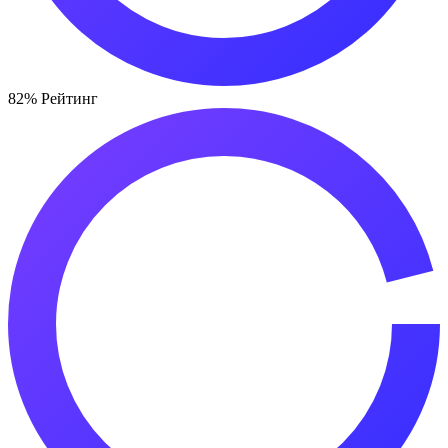
82%
Рейтинг