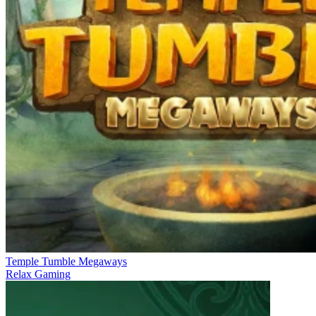
Temple Tumble Megaways
Relax Gaming