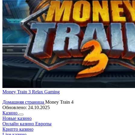
Money Train 3
Relax Gaming
Домашняя страница
Money Train 4
Обновлено:
24.10.2025
Казино
Новые казино
Онлайн казино Европы
Крипто казино
Live казино