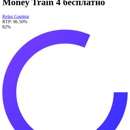
Money Train 4 бесплатно
Relax Gaming
RTP:
96.50%
82%