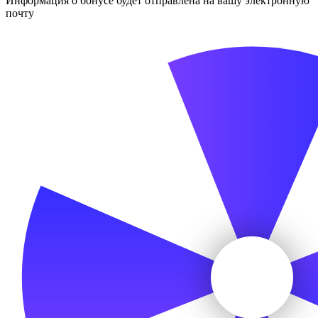
Информация о бонусе будет отправлена ​​на вашу электронную
почту