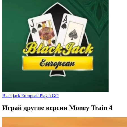
Blackjack European
Play'n GO
Играй другие версии Money Train 4