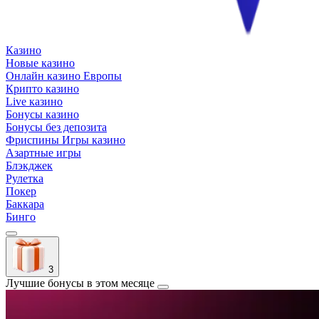
Казино
Новые казино
Онлайн казино Европы
Крипто казино
Live казино
Бонусы казино
Бонусы без депозита
Фриспины
Игры казино
Азартные игры
Блэкджек
Рулетка
Покер
Баккара
Бинго
3
Лучшие бонусы в этом месяце