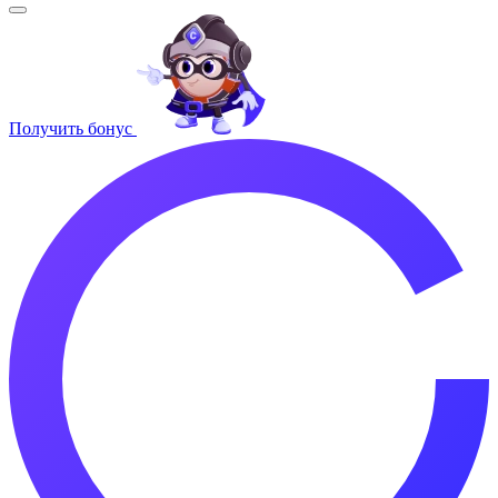
Получить бонус