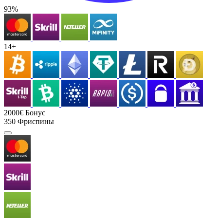
93%
14+
2000€
Бонус
350
Фриспины