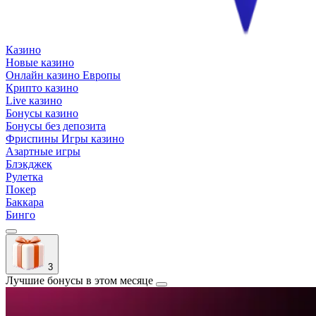
Казино
Новые казино
Онлайн казино Европы
Крипто казино
Live казино
Бонусы казино
Бонусы без депозита
Фриспины
Игры казино
Азартные игры
Блэкджек
Рулетка
Покер
Баккара
Бинго
3
Лучшие бонусы в этом месяце