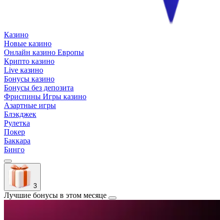
Казино
Новые казино
Онлайн казино Европы
Крипто казино
Live казино
Бонусы казино
Бонусы без депозита
Фриспины
Игры казино
Азартные игры
Блэкджек
Рулетка
Покер
Баккара
Бинго
3
Лучшие бонусы в этом месяце