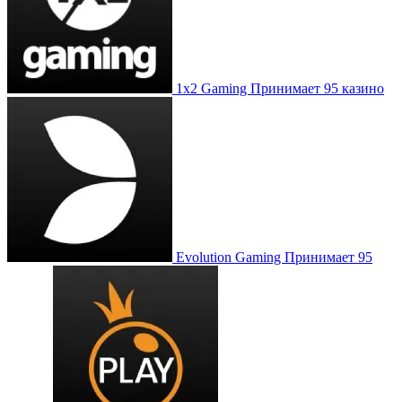
1x2 Gaming
Принимает 95 казино
Evolution Gaming
Принимает 95