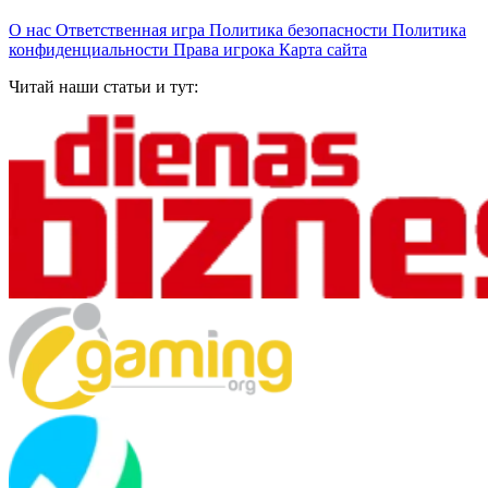
О нас
Ответственная игра
Политика безопасности
Политика
конфиденциальности
Права игрока
Карта сайта
Читай наши статьи и тут: