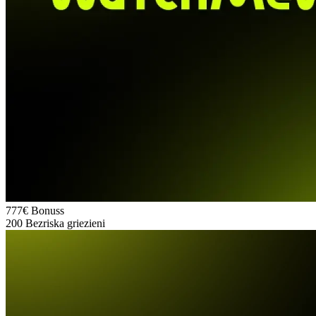
777€
Bonuss
200
Bezriska griezieni