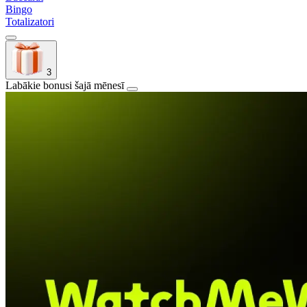
Bingo
Totalizatori
3
Labākie bonusi šajā mēnesī