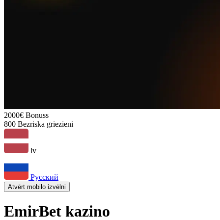
2000€
Bonuss
800
Bezriska griezieni
lv
Русский
Atvērt mobilo izvēlni
EmirBet kazino