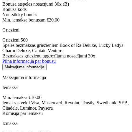
Bonusa atspēles nosacījumi
30x (B)
Bonusa kods
Non-sticky bonuss
Min. iemaksa bonusam
€20.00
Griezieni
Griezieni
500
Spēles bezmaksas griezieniem
Book of Ra Deluxe, Lucky Ladys
Charm Deluxe, Captain Venture
Bezmaksas griezienu apgrozījuma nosacījumi
30x
Pilna informācija par bonusu
Maksājuma informācija
Maksājuma informācija
Iemaksa
Min. iemaksa
€10.00
Iemaksas veidi
Visa, Mastercard, Revolut, Trustly, Swedbank, SEB,
Citadele, Luminor, Paysera
Komisija par iemaksu
Izmaksa