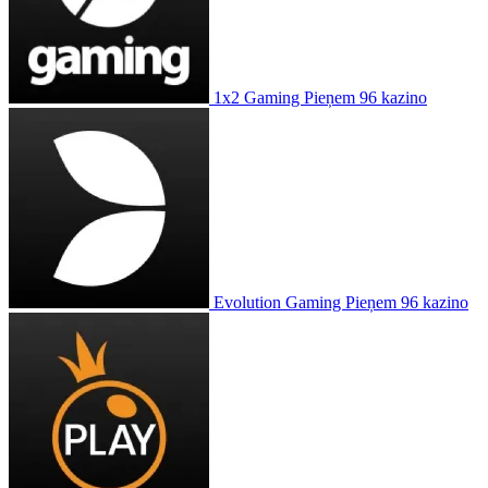
1x2 Gaming
Pieņem 96 kazino
Evolution Gaming
Pieņem 96 kazino