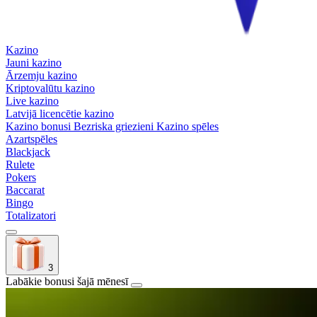
Kazino
Jauni kazino
Ārzemju kazino
Kriptovalūtu kazino
Live kazino
Latvijā licencētie kazino
Kazino bonusi
Bezriska griezieni
Kazino spēles
Azartspēles
Blackjack
Rulete
Pokers
Baccarat
Bingo
Totalizatori
3
Labākie bonusi šajā mēnesī