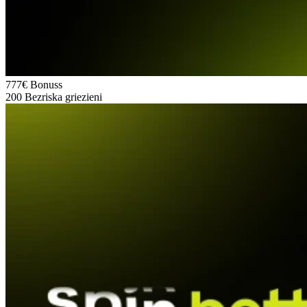
777€
Bonuss
200
Bezriska griezieni