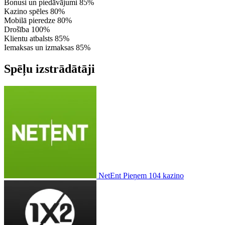
Bonusi un piedāvājumi
85%
Kazino spēles
80%
Mobilā pieredze
80%
Drošība
100%
Klientu atbalsts
85%
Iemaksas un izmaksas
85%
Spēļu izstrādātāji
NetEnt
Pieņem 104 kazino