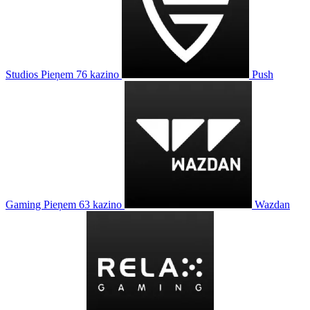
Studios
Pieņem 76 kazino
Push
Gaming
Pieņem 63 kazino
Wazdan