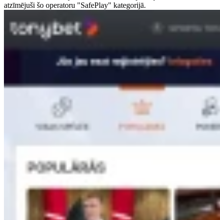
atzīmējuši šo operatoru "SafePlay" kategorijā.