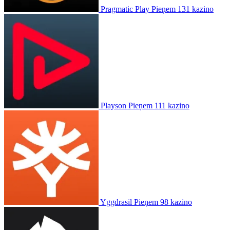
Pragmatic Play
Pieņem 131 kazino
Playson
Pieņem 111 kazino
Yggdrasil
Pieņem 98 kazino