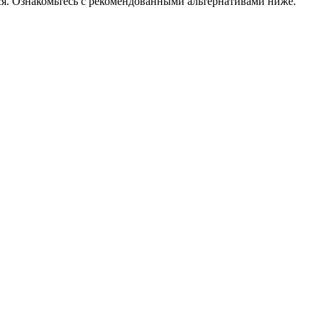
ся. Ознакомьтесь с рекомендованными альтернативами ниже.