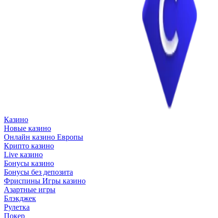
Казино
Новые казино
Онлайн казино Европы
Крипто казино
Live казино
Бонусы казино
Бонусы без депозита
Фриспины
Игры казино
Азартные игры
Блэкджек
Рулетка
Покер