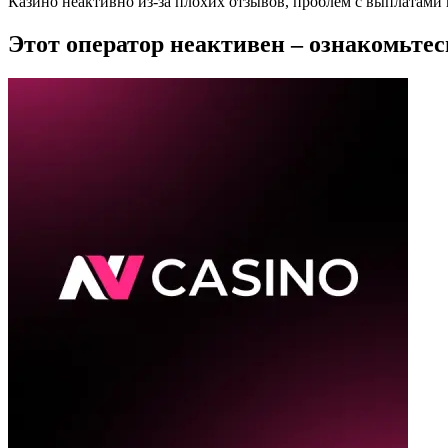
Казино неактивно из-за плохих отзывов, проблем с выплатами
Этот оператор неактивен – ознакомьтес