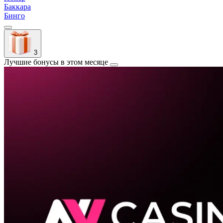
Баккара
Бинго
3
Лучшие бонусы в этом месяце