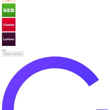
Недоступно