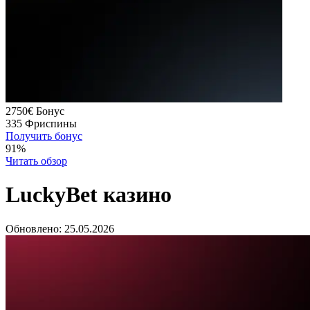
2750€
Бонус
335
Фриспины
Получить бонус
91%
Читать обзор
LuckyBet казино
Обновлено: 25.05.2026