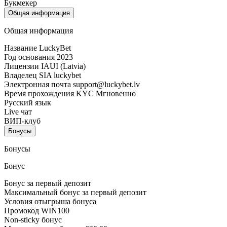
Букмекер
Общая информация
Общая информация
Название
LuckyBet
Год основания
2023
Лицензии
IAUI (Latvia)
Владелец
SIA luckybet
Электронная почта
support@luckybet.lv
Время прохождения KYC
Мгновенно
Русский язык
Live чат
ВИП-клуб
Бонусы
Бонусы
Бонус
Бонус за первый депозит
Максимальный бонус за первый депозит
Условия отыгрыша бонуса
Промокод
WIN100
Non-sticky бонус