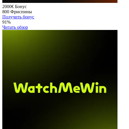
2000€
Бонус
800
Фриспины
Получить бонус
91%
Читать обзор