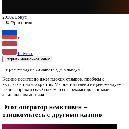
2000€
Бонус
800
Фриспины
ru
Latviešu
Открыть мобильное меню
Не рекомендуем создавать здесь аккаунт!
Казино неактивно из-за плохих отзывов, проблем с
выплатами или закрытия. Мы настоятельно не рекомендуем
регистрироваться. Ознакомьтесь с рекомендованными
альтернативами ниже.
Этот оператор неактивен –
ознакомьтесь с другими казино