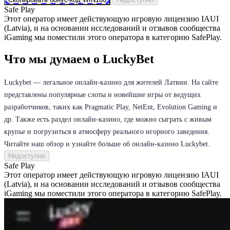
Safe
Play
Этот оператор имеет действующую игровую лицензию IAUI
(Latvia), и на основании исследований и отзывов сообщества
iGaming мы поместили этого оператора в категорию SafePlay.
Что мы думаем о LuckyBet
Luckybet — легальное онлайн-казино для жителей Латвии. На сайте
представлены популярные слоты и новейшие игры от ведущих
разработчиков, таких как Pragmatic Play, NetEnt, Evolution Gaming и
др. Также есть раздел онлайн-казино, где можно сыграть с живым
крупье и погрузиться в атмосферу реального игорного заведения.
Читайте наш обзор и узнайте больше об онлайн-казино Luckybet.
Недоступно
Safe
Play
Этот оператор имеет действующую игровую лицензию IAUI
(Latvia), и на основании исследований и отзывов сообщества
iGaming мы поместили этого оператора в категорию SafePlay.