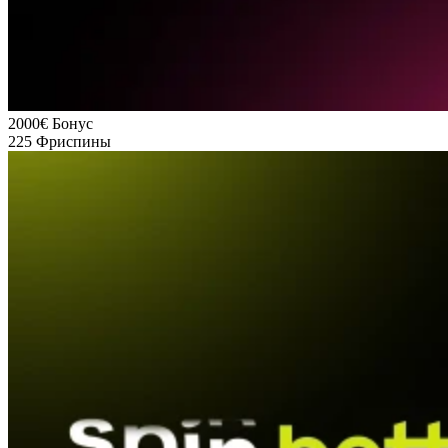
2000€
Бонус
225
Фриспины