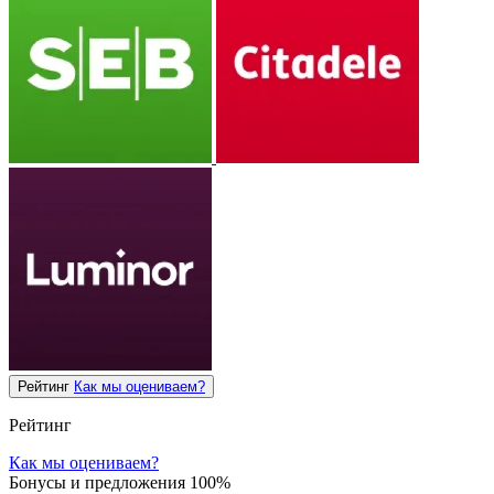
Рейтинг
Как мы оцениваем?
Рейтинг
Как мы оцениваем?
Бонусы и предложения
100%