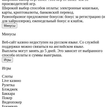
производителей игр.
Широкий выбор способов оплаты: электронные кошельки,
карты, криптовалюты, банковский перевод.
Разнообразное предложение бонусов: бонус за регистрацию (и
для хайроллеров), еженедельный бонус и кэшбэк.
Минусы
Минусы
Веб-сайт казино недоступен на русском языке. Со службой
поддержки можно связаться на английском языке.
Выплаты могут занять до 5 дней. Это зависит от выбранного
способа оплаты и суммы выигрыша.
Игры
Игры
Слоты
Live казино
Рулетка
Блэкджек
Баккара
Покер
Видеопокер
Букмекер