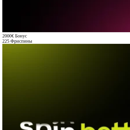
2000€
Бонус
225
Фриспины