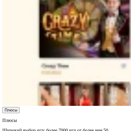
Плюсы
Плюсы
Широкий выбор игр: более 7000 игр от более чем 50