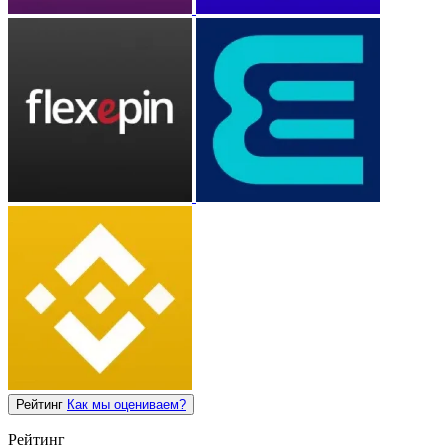
Рейтинг
Как мы оцениваем?
Рейтинг