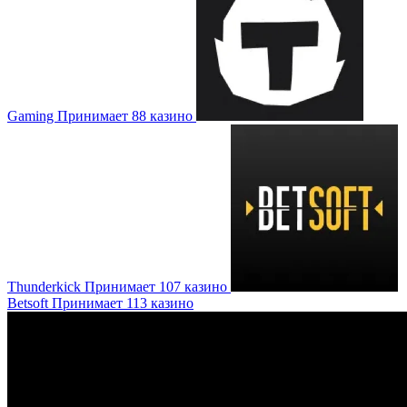
Gaming
Принимает 88 казино
Thunderkick
Принимает 107 казино
Betsoft
Принимает 113 казино