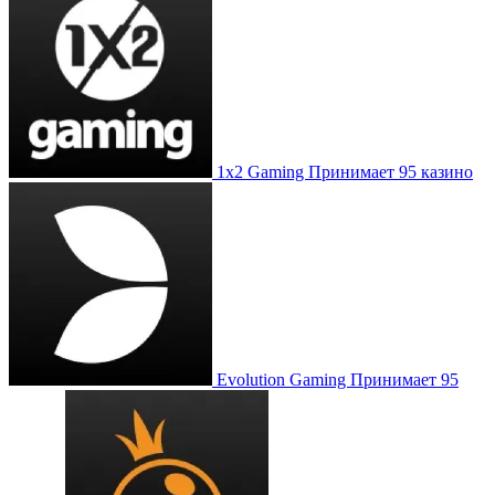
1x2 Gaming
Принимает 95 казино
Evolution Gaming
Принимает 95