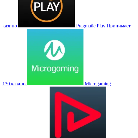
казино
Pragmatic Play
Принимает
130 казино
Microgaming