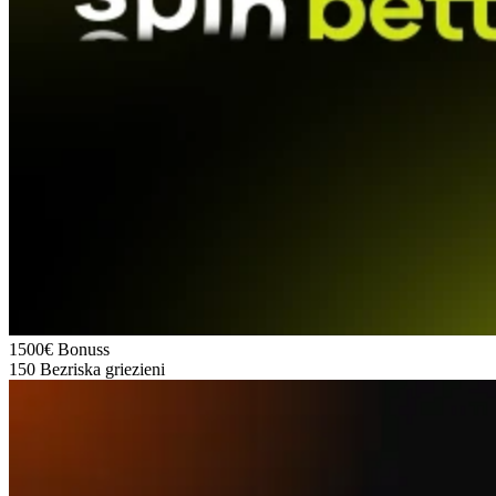
1500€
Bonuss
150
Bezriska griezieni