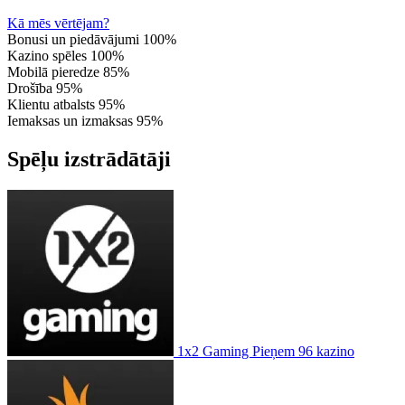
Kā mēs vērtējam?
Bonusi un piedāvājumi
100%
Kazino spēles
100%
Mobilā pieredze
85%
Drošība
95%
Klientu atbalsts
95%
Iemaksas un izmaksas
95%
Spēļu izstrādātāji
1x2 Gaming
Pieņem 96 kazino