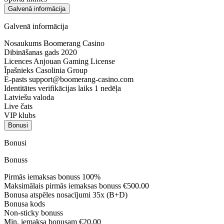
Galvenā informācija
Galvenā informācija
Nosaukums
Boomerang Casino
Dibināšanas gads
2020
Licences
Anjouan Gaming License
Īpašnieks
Casolinia Group
E-pasts
support@boomerang-casino.com
Identitātes verifikācijas laiks
1 nedēļa
Latviešu valoda
Live čats
VIP klubs
Bonusi
Bonusi
Bonuss
Pirmās iemaksas bonuss
100%
Maksimālais pirmās iemaksas bonuss
€500.00
Bonusa atspēles nosacījumi
35x (B+D)
Bonusa kods
Non-sticky bonuss
Min. iemaksa bonusam
€20.00