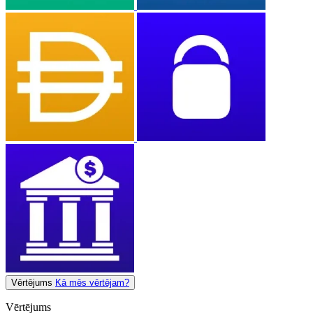
Vērtējums
Kā mēs vērtējam?
Vērtējums