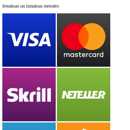
Iemaksas un izmaksas metodes