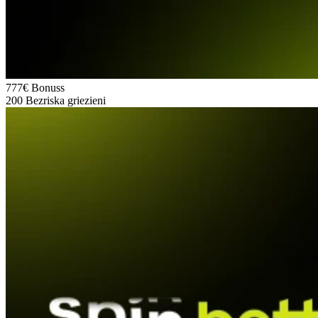
777€
Bonuss
200
Bezriska griezieni