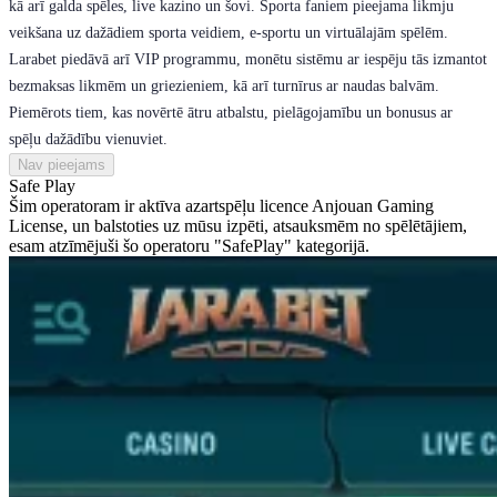
kā arī galda spēles, live kazino un šovi. Sporta faniem pieejama likmju
veikšana uz dažādiem sporta veidiem, e-sportu un virtuālajām spēlēm.
Larabet piedāvā arī VIP programmu, monētu sistēmu ar iespēju tās izmantot
bezmaksas likmēm un griezieniem, kā arī turnīrus ar naudas balvām.
Piemērots tiem, kas novērtē ātru atbalstu, pielāgojamību un bonusus ar
spēļu dažādību vienuviet.
Nav pieejams
Safe
Play
Šim operatoram ir aktīva azartspēļu licence Anjouan Gaming
License, un balstoties uz mūsu izpēti, atsauksmēm no spēlētājiem,
esam atzīmējuši šo operatoru "SafePlay" kategorijā.