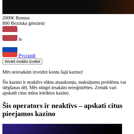
2000€
Bonuss
800
Bezriska griezieni
lv
Русский
Atvērt mobilo izvēlni
Mēs neiesakām izveidot kontu šajā kazino!
Šis kazino ir neaktīvs sliktu atsauksmju, maksājumu problēmu vai
slēgšanas dēļ. Mēs stingri iesakām nereģistrēties. Zemāk vari
apskatīt citus mūsu ieteiktos kazino.
Šis operators ir neaktīvs – apskati citus
pieejamos kazino