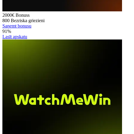
2000€
Bonuss
800
Bezriska griezieni
Saņemt bonusu
91%
Lasīt apskatu