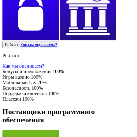
Рейтинг
Как мы оцениваем?
Рейтинг
Как мы оцениваем?
Бонусы и предложения
100%
Игры казино
100%
Мобильный UX
70%
Безопасность
100%
Поддержка клиентов
100%
Платежи
100%
Поставщики программного
обеспечения