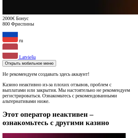
2000€
Бонус
800
Фриспины
ru
Latviešu
Открыть мобильное меню
Не рекомендуем создавать здесь аккаунт!
Казино неактивно из-за плохих отзывов, проблем с
выплатами или закрытия. Мы настоятельно не рекомендуем
регистрироваться. Ознакомьтесь с рекомендованными
альтернативами ниже.
Этот оператор неактивен –
ознакомьтесь с другими казино