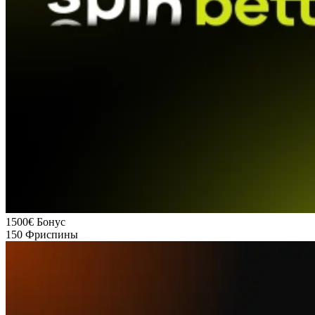
1500€
Бонус
150
Фриспины