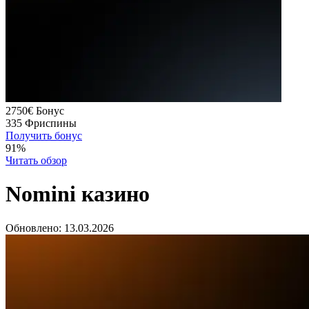
2750€
Бонус
335
Фриспины
Получить бонус
91%
Читать обзор
Nomini казино
Обновлено: 13.03.2026