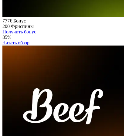
777€
Бонус
200
Фриспины
Получить бонус
85%
Читать обзор