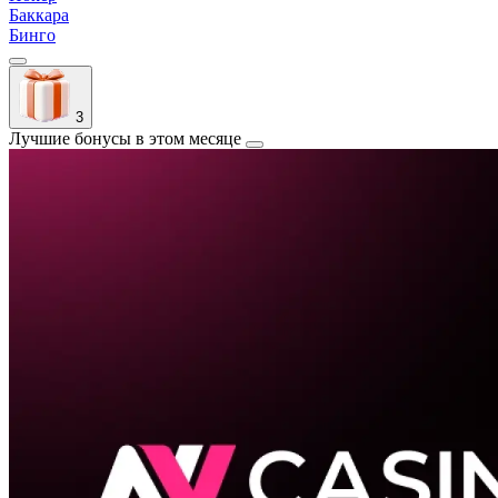
Баккара
Бинго
3
Лучшие бонусы в этом месяце