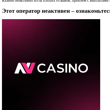
Казино неактивно из-за плохих отзывов, проблем с выплатами
Этот оператор неактивен – ознакомьтес