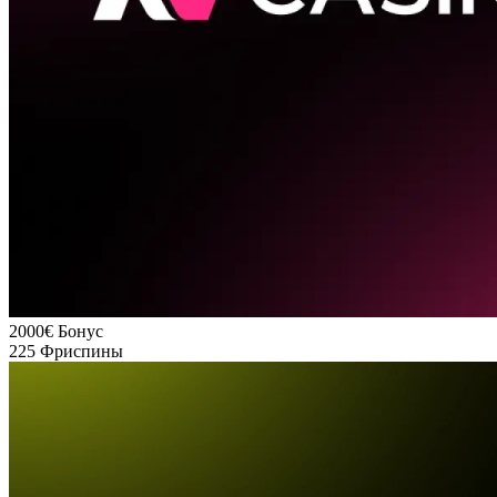
2000€
Бонус
225
Фриспины